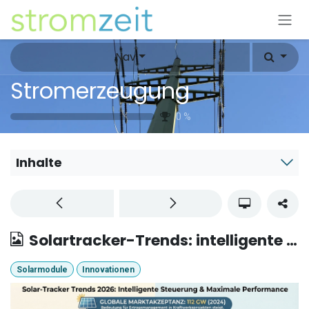
Zum Inhalt springen
Nav
Stromerzeugung
0
%
Inhalte
Solartracker-Trends: intelligente Steuerung und maximale Performance.
Solarmodule
Innovationen