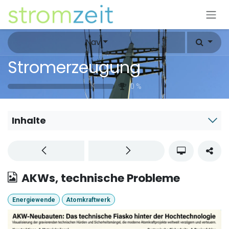
Zum Inhalt springen
Nav
Stromerzeugung
0
%
Inhalte
AKWs, technische Probleme
Energiewende
Atomkraftwerk