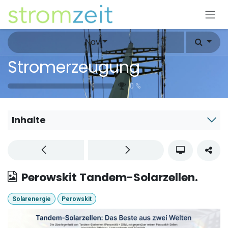
Zum Inhalt springen
Nav
Stromerzeugung
0
%
Inhalte
Perowskit Tandem-Solarzellen.
Solarenergie
Perowskit