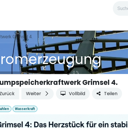
ndium
Highlights
IG Stromzeit
Kontakt
twerk Grimsel 4.
tromerzeugung
0
%
umpspeicherkraftwerk Grimsel 4.
Zurück
Weiter
Vollbild
Teilen
ahlen
Wasserkraft