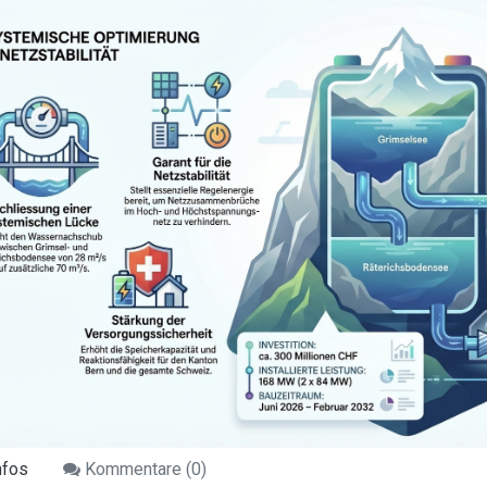
nfos
Kommentare (
0
)