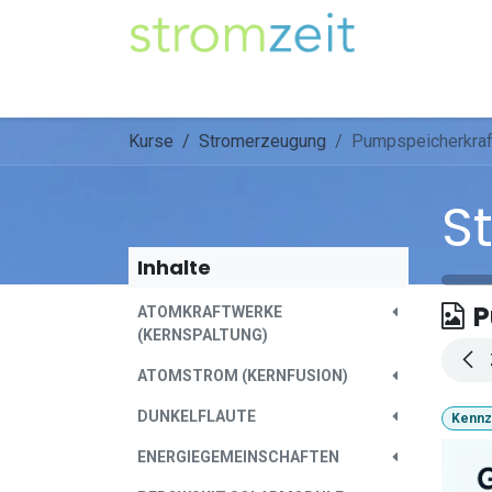
Zum Inhalt springen
Unser Strom
Themen
Artikel
Kompe
Kurse
Stromerzeugung
Pumpspeicherkraf
S
Inhalte
P
ATOMKRAFTWERKE
(KERNSPALTUNG)
ATOMSTROM (KERNFUSION)
DUNKELFLAUTE
Kennz
ENERGIEGEMEINSCHAFTEN