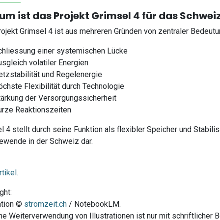
m ist das Projekt Grimsel 4 für das Schwei
ojekt Grimsel 4 ist aus mehreren Gründen von zentraler Bedeut
chliessung einer systemischen Lücke
sgleich volatiler Energien
etzstabilität und Regelenergie
öchste Flexibilität durch Technologie
tärkung der Versorgungssicherheit
urze Reaktionszeiten
l 4 stellt durch seine Funktion als flexibler Speicher und Stabili
ewende in der Schweiz dar.
tikel.
ght:
ration ©
stromzeit.ch
/ NotebookLM.
he Weiterverwendung von Illustrationen ist nur mit schriftlicher 