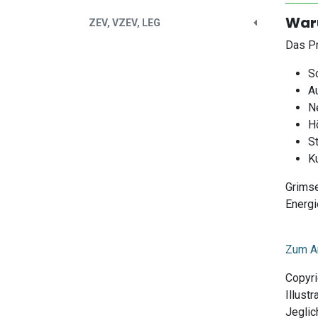
Waru
ZEV, VZEV, LEG
Das Pr
S
Au
N
H
S
K
Grimse
Energi
Zum Ar
Copyri
Illust
Jeglic