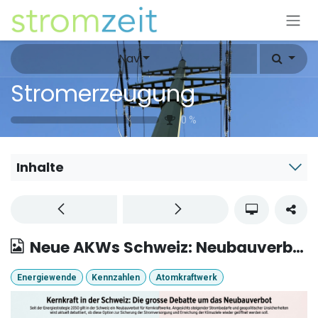
Zum Inhalt springen
Nav
Stromerzeugung
0
%
Inhalte
Neue AKWs Schweiz: Neubauverbot.
Energiewende
Kennzahlen
Atomkraftwerk