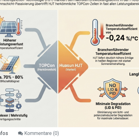
nfos
Kommentare (
0
)