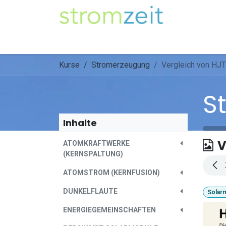
Zum Inhalt springen
Unser Strom
Themen
Artikel
Kompe
Kurse
Stromerzeugung
Vergleich von HJ
S
Inhalte
V
ATOMKRAFTWERKE
(KERNSPALTUNG)
ATOMSTROM (KERNFUSION)
DUNKELFLAUTE
Solar
ENERGIEGEMEINSCHAFTEN