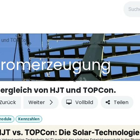
ndium
Highlights
IG Stromzeit
Kontakt
T und TOPCon.
tromerzeugung
0
%
ergleich von HJT und TOPCon.
Zurück
Weiter
Vollbild
Teilen
module
Kennzahlen