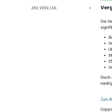
Verg
ZEV, VZEV, LEG
Die He
signif
B
Hö
Ü
M
E
H
Durch 
niedri
Zum Ar
Copyri