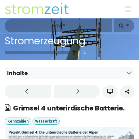
Zum Inhalt springen
Nav
Stromerzeugung
0
%
Inhalte
Grimsel 4 unterirdische Batterie.
Kennzahlen
Wasserkraft