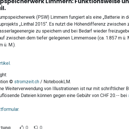
speicherwerk Limmern: Funktionsweise un
il.
mpspeicherwerk (PSW) Limmern fungiert als eine „Batterie in d
projekts „Linthal 2015“. Es nutzt die Höhendifferenz zwischen 
sserlageenergie zu speichern und bei Bedarf wieder freizugeb
auf zwischen dem tiefer gelegenen Limmernsee (ca. 1.857 m ü. 
m ü. M.).
tikel.
ght:
ration ©
stromzeit.ch
/ NotebookLM.
he Weiterverwendung von Illustrationen ist nur mit schriftlicher 
flösende Dateien können gegen eine Gebühr von CHF 20.-- bei
tformular.
rtung
0
0