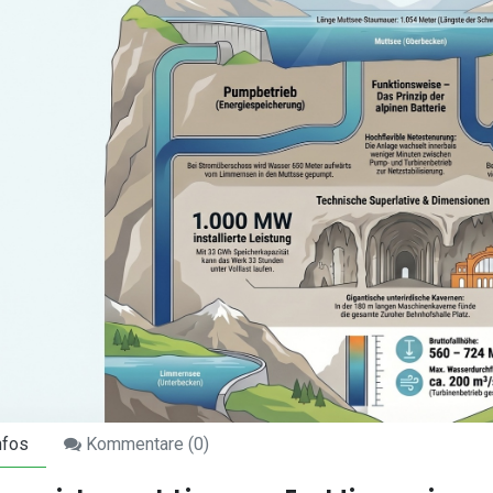
nfos
Kommentare (
0
)