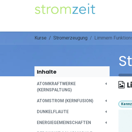
Zum Inhalt springen
Unser Strom
Themen
Artikel
Kompe
Kurse
Stromerzeugung
Limmern Funktion
S
Inhalte
L
ATOMKRAFTWERKE
(KERNSPALTUNG)
ATOMSTROM (KERNFUSION)
Kennz
DUNKELFLAUTE
ENERGIEGEMEINSCHAFTEN