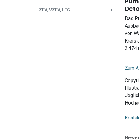
Pump
Deta
ZEV, VZEV, LEG
Das Pu
Ausbau
von Wa
Kreisl
2.474 
Zum Ar
Copyri
Illust
Jeglic
Hochau
Kontak
Bewe