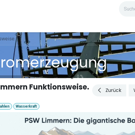
ndium
Highlights
IG Stromzeit
Kontakt
sweise.
tromerzeugung
0
%
immern Funktionsweise.
Zurück
ahlen
Wasserkraft