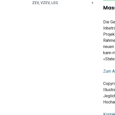
ZEV, VZEV, LEG
Mass
Die Ge
Inbetr
Projek
Rahmen
neuen 
kann m
«State
Zum Ar
Copyri
Illust
Jeglic
Hochau
Kontak