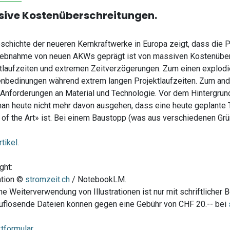
ive Kostenüberschreitungen.
schichte der neueren Kernkraftwerke in Europa zeigt, dass die Pl
iebnahme von neuen AKWs geprägt ist von massiven Kostenüber
tlaufzeiten und extremen Zeitverzögerungen. Zum einen explod
bedinungen während extrem langen Projektlaufzeiten. Zum and
Anforderungen an Material und Technologie. Vor dem Hintergrun
an heute nicht mehr davon ausgehen, dass eine heute geplante 
 of the Art» ist. Bei einem Baustopp (was aus verschiedenen Grün
tikel.
ght:
ration ©
stromzeit.ch
/ NotebookLM.
he Weiterverwendung von Illustrationen ist nur mit schriftlicher 
flösende Dateien können gegen eine Gebühr von CHF 20.-- bei
tformular.