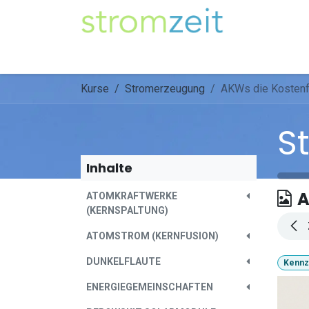
Zum Inhalt springen
Unser Strom
Themen
Artikel
Kompe
Kurse
Stromerzeugung
AKWs die Kostenfa
S
Inhalte
ATOMKRAFTWERKE
(KERNSPALTUNG)
ATOMSTROM (KERNFUSION)
DUNKELFLAUTE
Kennz
ENERGIEGEMEINSCHAFTEN