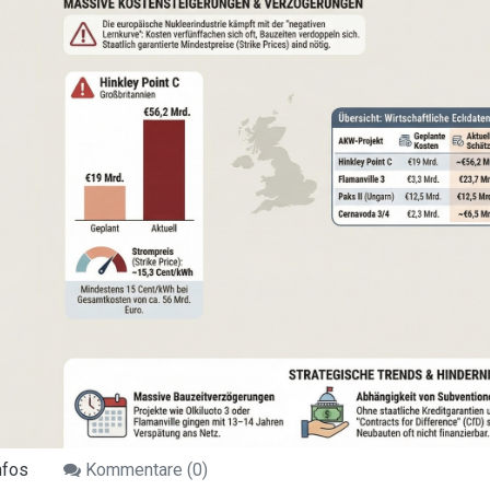
nfos
Kommentare (
0
)