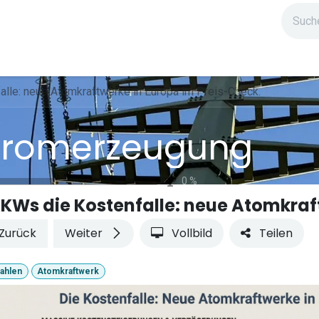
ndium
Highlights
IG Stromzeit
Kontakt
lle: neue Atomkraftwerke in Europa im Preis-Check.
tromerzeugung
0
%
Zurück
Weiter
Vollbild
Teilen
ahlen
Atomkraftwerk