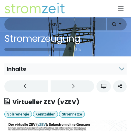
Zum Inhalt springen
Nav
Stromerzeugung
0
%
Inhalte
Virtueller ZEV (vZEV)
Solarenergie
Kennzahlen
Stromnetze