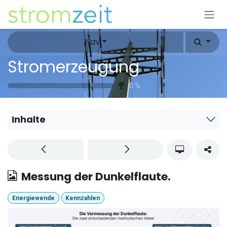
Zum Inhalt springen
Nav
Stromerzeugung
0
%
Inhalte
Messung der Dunkelflaute.
Energiewende
Kennzahlen