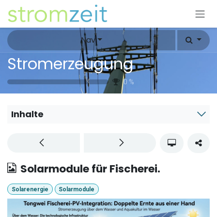
Zum Inhalt springen
Nav
Stromerzeugung
0
%
Inhalte
Solarmodule für Fischerei.
Solarenergie
Solarmodule