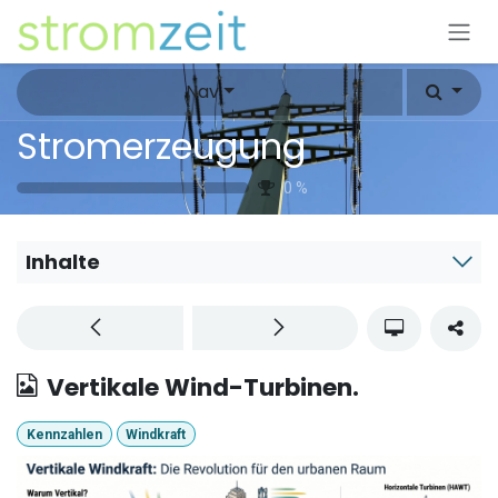
Zum Inhalt springen
Nav
Stromerzeugung
0
%
Inhalte
Vertikale Wind-Turbinen.
Kennzahlen
Windkraft