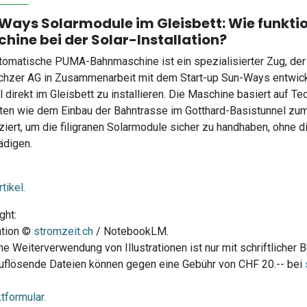
Ways Solarmodule im Gleisbett: Wie funkti
hine bei der Solar-Installation?
tomatische PUMA-Bahnmaschine ist ein spezialisierter Zug, d
hzer AG in Zusammenarbeit mit dem Start-up Sun-Ways entwicke
l direkt im Gleisbett zu installieren. Die Maschine basiert auf T
ten wie dem Einbau der Bahntrasse im Gotthard-Basistunnel zum
ziert, um die filigranen Solarmodule sicher zu handhaben, ohne 
ädigen.
tikel.
ght:
ration ©
stromzeit.ch
/ NotebookLM.
he Weiterverwendung von Illustrationen ist nur mit schriftlicher 
flösende Dateien können gegen eine Gebühr von CHF 20.-- bei
tformular.