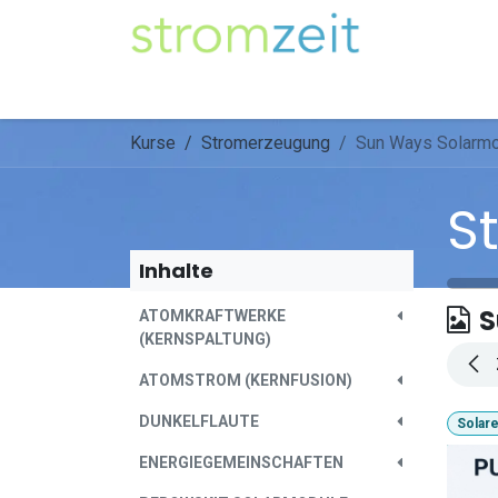
Zum Inhalt springen
Unser Strom
Themen
Artikel
Kompe
Kurse
Stromerzeugung
Sun Ways Solarmod
S
Inhalte
S
ATOMKRAFTWERKE
(KERNSPALTUNG)
ATOMSTROM (KERNFUSION)
DUNKELFLAUTE
Solar
ENERGIEGEMEINSCHAFTEN