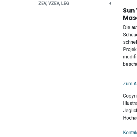
ZEV, VZEV, LEG
Sun 
Masc
Die au
Scheuc
schnel
Projek
modifi
besch
Zum Ar
Copyri
Illust
Jeglic
Hochau
Kontak