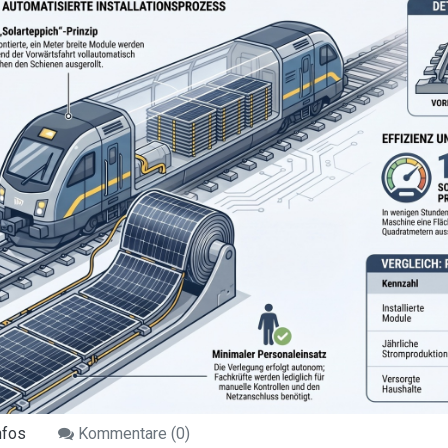
nfos
Kommentare (
0
)