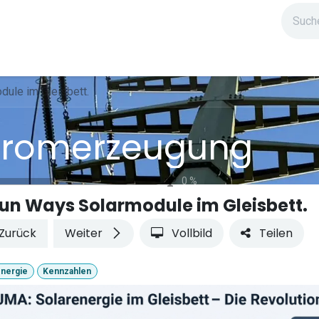
ndium
Highlights
IG Stromzeit
Kontakt
ule im Gleisbett.
tromerzeugung
0
%
un Ways Solarmodule im Gleisbett.
Zurück
Weiter
Vollbild
Teilen
energie
Kennzahlen