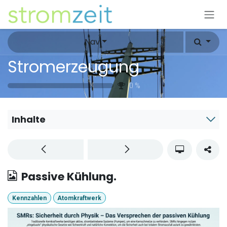
Zum Inhalt springen
Nav
Stromerzeugung
0
%
Inhalte
Passive Kühlung.
Kennzahlen
Atomkraftwerk