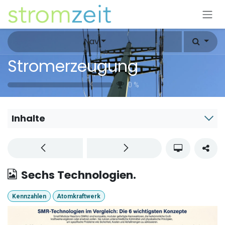
Zum Inhalt springen
Nav
Stromerzeugung
0
%
Inhalte
Sechs Technologien.
Kennzahlen
Atomkraftwerk